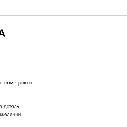
А
ю геометрию и
а деталь
яжелений.