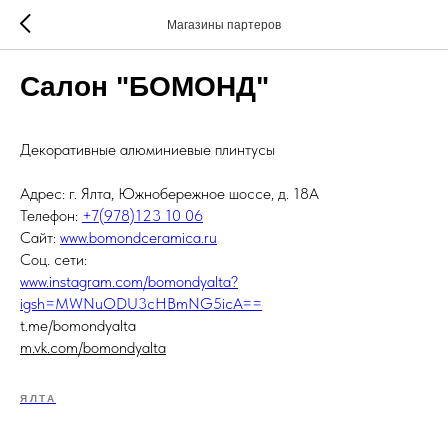
Магазины партеров
Салон "БОМОНД"
Декоративные алюминиевые плинтусы
Адрес: г. Ялта, Южнобережное шоссе, д. 18А
Телефон:
+7(978)123 10 06
Сайт:
www.bomondceramica.ru
Соц. сети:
www.instagram.com/bomondyalta?
igsh=MWNuODU3cHBmNG5icA==
t.me/bomondyalta
m.vk.com/bomondyalta
ЯЛТА